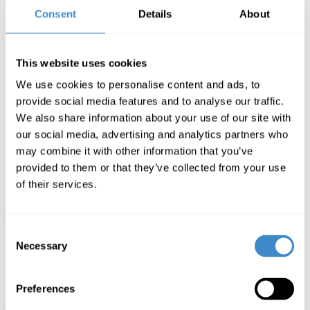
Consent
Details
About
Als Auszubildende*r bist Du vom ersten Tag an mitten im
Geschehen. Du bist ein wichtiger Teil unseres Teams und aktiv an
This website uses cookies
unserem Erfolg beteiligt. Darüber hinaus wirkst Du an spannenden
Azubi-Projekten wie z.B. dem Auftritt bei der
vocatium
oder dem
We use cookies to personalise content and ads, to
Dreh eines Azubi-Videos mit und triffst Dich regelmäßig mit deinen
provide social media features and to analyse our traffic.
Azubi-Kolleg*innen zu gemeinsamen Meetings und Ausflügen.
We also share information about your use of our site with
Möchtest Du mehr über unseren Azubi-Alltag erfahren?
our social media, advertising and analytics partners who
Dann besuche uns gerne auf unserem Instagram Account
may combine it with other information that you’ve
@comlineazubis
oder schreibe uns einfach eine Email an
azubis@comline-shop.de
.
provided to them or that they’ve collected from your use
Wir freuen uns auf Dich!
of their services.
Consent
Sarah Dörrenbächer
Necessary
Selection
Head of HR
+49 461 77303-411
Preferences
bewerbung
Ausbildungsflyer herunterladen »