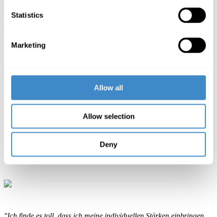
Statistics
Lena Schmikat
Junior HR Specialist (Project Assistant & Administration)
Marketing
+49 461 77303-416
bewerbung
Allow all
"Besonders gut gefällt mir der Azubi Zusammenhalt und wie viel
Wert auf die Weiterentwicklung der Azubis gelegt wird."
Allow selection
Groß & Außenhandel 1. Lehrjahr
Deny
Piet Carstensen
"Ich finde es toll, dass ich meine individuellen Stärken einbringen