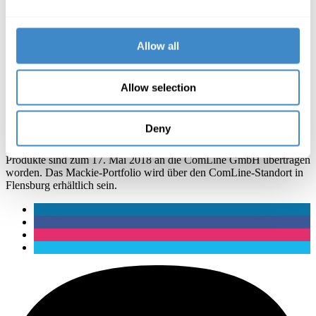
„Wir sind sehr glücklich über die Zusammenarbeit mit
Mackie und freuen uns auf den Aufbau eines
leistungsfähigen Händlernetzes in Dänemark. Mit Sten
Allow all
Bendsen haben wir einen dänischen Ansprechpartner in
unserem Audio-Team. Sten wird in direktem Kontakt
mit Händlern und Profikunden stehen. Zudem ist unser
Flensburger Firmensitz nur einen Steinwurf von
Allow selection
Dänemark entfernt.“
Dirk Cervenka,
Produktmanager Digital Audio bei
ComLine
Deny
Vertrieb, Kundenservice und Garantieleistungen für alle Mackie-
Produkte sind zum 17. Mai 2018 an die ComLine GmbH übertragen
worden. Das Mackie-Portfolio wird über den ComLine-Standort in
Flensburg erhältlich sein.