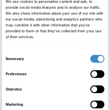
We use cookies to personalise content and ads, to
provide social media features and to analyse our traffic.
We also share information about your use of our site with
our social media, advertising and analytics partners who
Pressemeldung
may combine it with other information that you’ve
provided to them or that they’ve collected from your use
of their services.
22.05.2018
Consent
ComLine vertreibt Mackie-Produkte in Dänemark
Necessary
Selection
Die ComLine GmbH wird ab sofort den dänischen Vertrieb für alle
Mackie-Produkte übernehmen. Entsprechende Verträge zwischen
Preferences
LOUD Audio und ComLine wurden kürzlich geschlossen.
„Wir freuen uns sehr, unsere erfolgreiche Partnerschaft
mit ComLine weiter ausbauen zu können. Wie schon
Statistics
zuvor in Deutschland, können nun auch unsere
dänische Kunden von ComLines bewährtem und
erstklassigem Kundenservice profitieren.“
Marketing
Tony Williams,
Director of Sales, EMEA